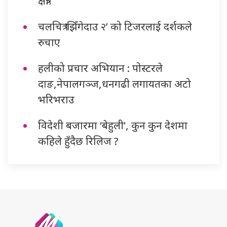
क्षेत्री
चलचित्र ‘झिँगेदाउ २’ को टिजरलाई दर्शकले
रुचाए
हलीको प्रचार अभियान : पोस्टरले
दाङ,नेपालगञ्ज,धनगढी लगायतका अटो
भरिभराउ
विदेशी बजारमा ‘बेहुली’, कुन कुन देशमा
कहिले हुँदैछ रिलिज ?