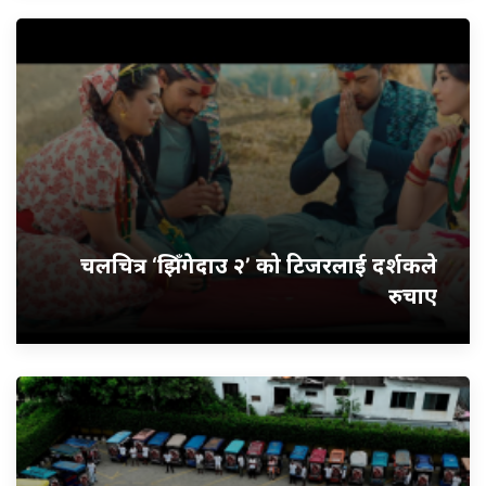
चलचित्र ‘झिँगेदाउ २’ को टिजरलाई दर्शकले
रुचाए