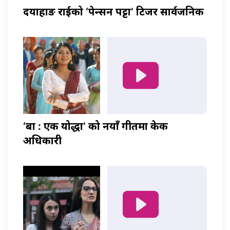
दयाहाङ राईको ‘पेन्सन पट्टा’ टिजर सार्वजनिक
‘बा : एक योद्धा’ को नयाँ गीतमा केकी
अधिकारी