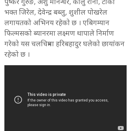
पुष्कर गुरुङ, अंशु मानन्धर, कालु राना, टीका
भक्त जिरेल, देवेन्द्र बब्लु, शुशील पोखरेल
लगायतको अभिनय रहेको छ । एबिगम्यान
फिल्मसको ब्यानरमा लक्ष्मण थापाले निर्माण
गरेको यस चलचित्रमा हरिबहादुर घलेको छायांकन
रहेको छ ।