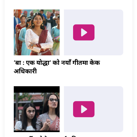
‘बा : एक योद्धा’ को नयाँ गीतमा केकी
अधिकारी