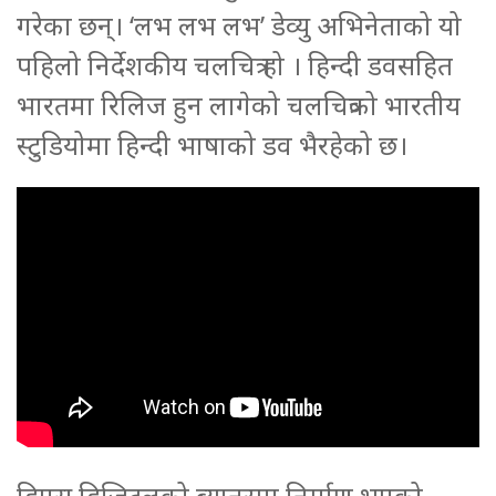
गरेका छन्। ‘लभ लभ लभ’ डेव्यु अभिनेताको यो
पहिलो निर्देशकीय चलचित्र हो । हिन्दी डवसहित
भारतमा रिलिज हुन लागेको चलचित्रको भारतीय
स्टुडियोमा हिन्दी भाषाको डव भैरहेको छ।
डिएस डिजिटलको ब्यानरमा निर्माण भएको