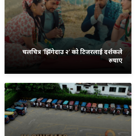
चलचित्र ‘झिँगेदाउ २’ को टिजरलाई दर्शकले
रुचाए