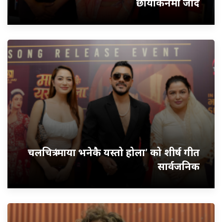
छायांकनमा जादै
चलचित्र ‘माया भनेकै यस्तो होला’ को शीर्ष गीत
सार्वजनिक