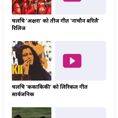
चलचित्र ‘अक्षरा’ को तीज गीत ‘नाचौन बरिलै’
रिलिज
चलचित्र ‘ककाकिकी’ को लिरिकल गीत
सार्वजनिक