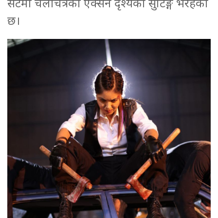
सेटमा चलचित्रको एक्सन दृश्यको सुटिङ्ग भैरहेको
छ।