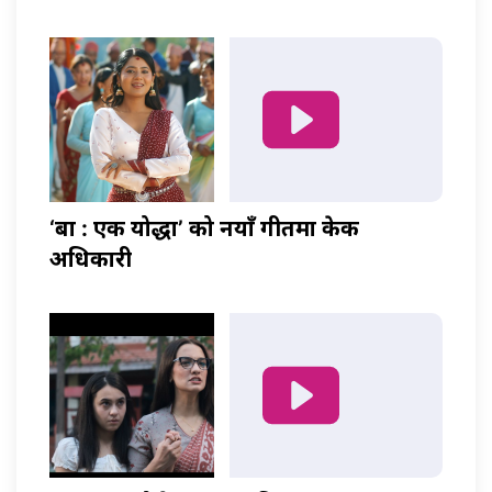
‘बा : एक योद्धा’ को नयाँ गीतमा केकी
अधिकारी