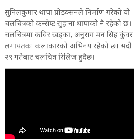
सुनिलकुमार थापा प्रोडक्सनले निर्माण गरेको यो
चलचित्रको कन्सेप्ट सुहाना थापाको नै रहेको छ।
चलचित्रमा कविर खड्का, अनुराग मन सिंह कुंवर
लगायतका कलाकारको अभिनय रहेको छ। भदौ
२९ गतेबाट चलचित्र रिलिज हुदैछ।