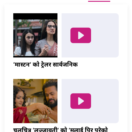
‘मास्टर्नी’ को ट्रेलर सार्वजनिक
चलचित्र ‘लज्जावती’ को ‘मलाई पिर परेको