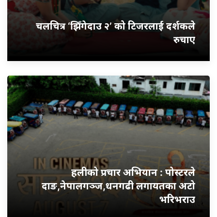
चलचित्र ‘झिँगेदाउ २’ को टिजरलाई दर्शकले
रुचाए
हलीको प्रचार अभियान : पोस्टरले
दाङ,नेपालगञ्ज,धनगढी लगायतका अटो
भरिभराउ