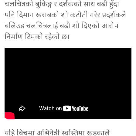
चलचित्रको बुकिङ्ग र दर्शकको साथ बढी हुँदा
पनि दिमाग खराबको शो कटौती गरेर प्रदर्शकले
बलिउड चलचित्रलाई बढी शो दिएको आरोप
निर्माण टिमको रहेको छ।
यहि बिचमा अभिनेत्री स्वस्तिमा खड्काले