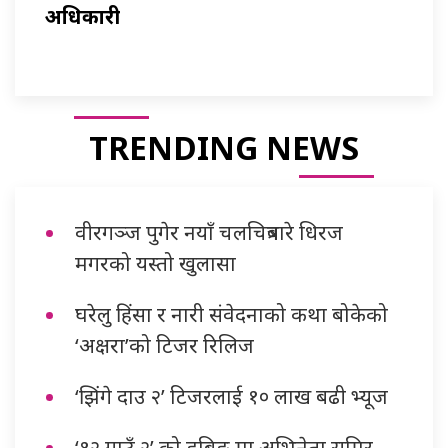
अधिकारी
TRENDING NEWS
वीरगञ्ज पुगेर नयाँ चलचित्रबारे धिरज
मगरको यस्तो खुलासा
घरेलु हिंसा र नारी संवेदनाको कथा बोकेको
‘अक्षरा’को टिजर रिलिज
‘झिंगे दाउ २’ टिजरलाई १० लाख बढी भ्यूज
‘१२ गाउँ २’ को डबिङ मा अभिनेता समिर