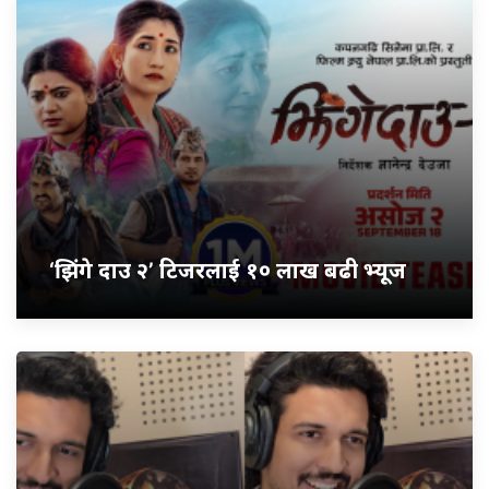
‘झिंगे दाउ २’ टिजरलाई १० लाख बढी भ्यूज