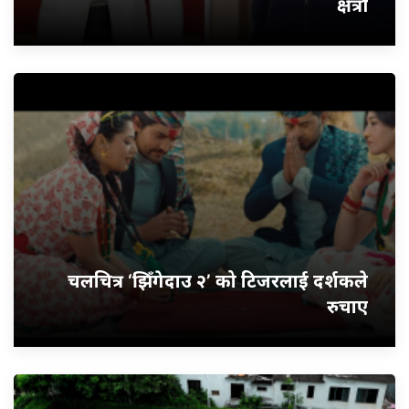
क्षेत्री
चलचित्र ‘झिँगेदाउ २’ को टिजरलाई दर्शकले
रुचाए