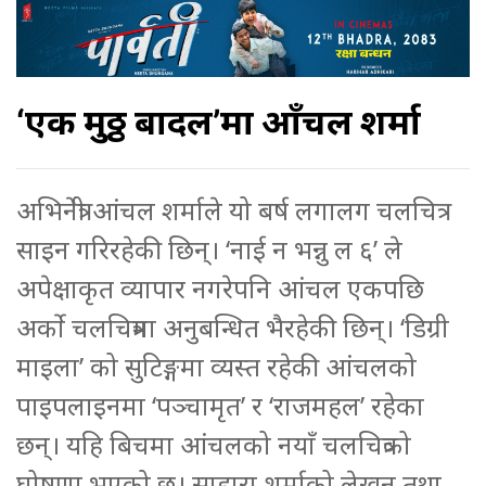
‘एक मुठ्ठी बादल’मा आँचल शर्मा
अभिनेत्री आंचल शर्माले यो बर्ष लगालग चलचित्र
साइन गरिरहेकी छिन्। ‘नाई न भन्नु ल ६’ ले
अपेक्षाकृत व्यापार नगरेपनि आंचल एकपछि
अर्को चलचित्रमा अनुबन्धित भैरहेकी छिन्। ‘डिग्री
माइला’ को सुटिङ्गमा व्यस्त रहेकी आंचलको
पाइपलाइनमा ‘पञ्चामृत’ र ‘राजमहल’ रहेका
छन्। यहि बिचमा आंचलको नयाँ चलचित्रको
घोषणा भएको छ। साहारा शर्माको लेखन तथा