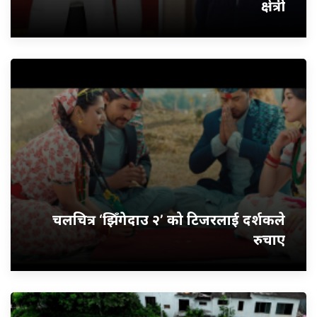
क्षेत्री
चलचित्र ‘झिँगेदाउ २’ को टिजरलाई दर्शकले
रुचाए