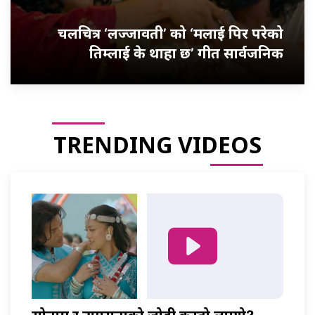
चलचित्र ‘लज्जावती’ को ‘मलाई पिर परेको
तिम्लाई के थाहा छ’ गीत सार्वजनिक
TRENDING VIDEOS