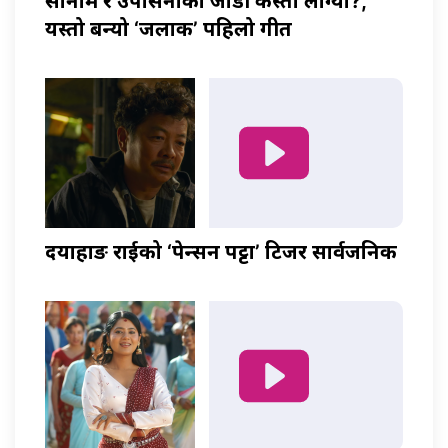
सोनाम र उपासनाको जोडी कस्तो लाग्यो?,
यस्तो बन्यो ‘जलाकी’ पहिलो गीत
दयाहाङ राईको ‘पेन्सन पट्टा’ टिजर सार्वजनिक