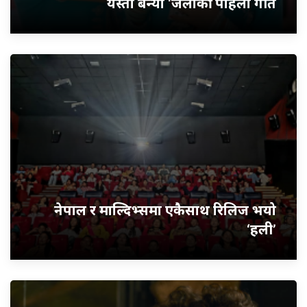
यस्तो बन्यो ‘जलाकी’ पहिलो गीत
नेपाल र माल्दिभ्समा एकैसाथ रिलिज भयो
‘हली’