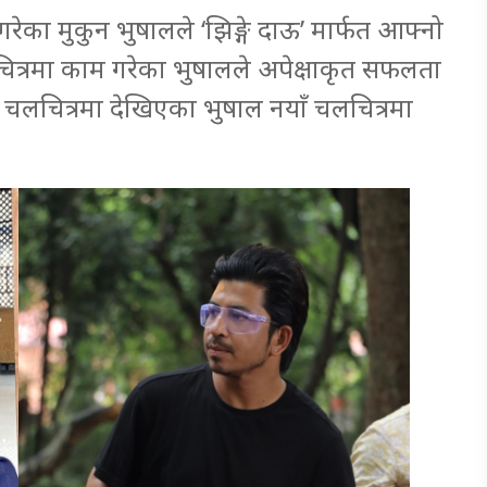
ेका मुकुन भुषालले ‘झिङ्गे दाऊ’ मार्फत आफ्नो
लचित्रमा काम गरेका भुषालले अपेक्षाकृत सफलता
 चलचित्रमा देखिएका भुषाल नयाँ चलचित्रमा