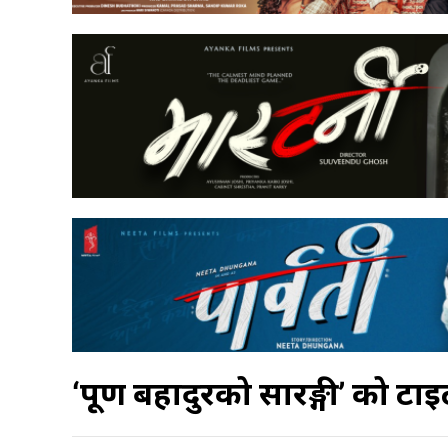
‘पूर्ण बहादुरको सारङ्गी’ को ट