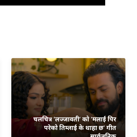
चलचित्र ‘लज्जावती’ को ‘मलाई पिर
परेको तिम्लाई के थाहा छ’ गीत
सार्वजनिक