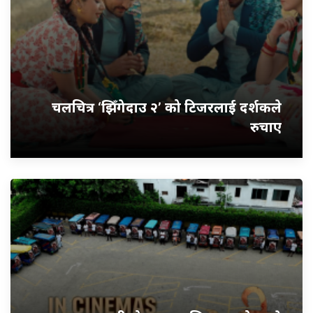
चलचित्र ‘झिँगेदाउ २’ को टिजरलाई दर्शकले
रुचाए