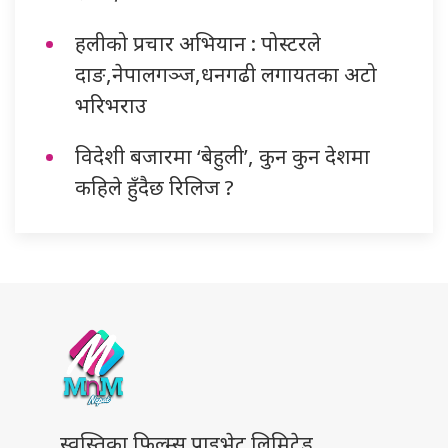
हलीको प्रचार अभियान : पोस्टरले
दाङ,नेपालगञ्ज,धनगढी लगायतका अटो
भरिभराउ
विदेशी बजारमा ‘बेहुली’, कुन कुन देशमा
कहिले हुँदैछ रिलिज ?
स्वस्तिका फिल्म्स प्राइभेट लिमिटेड