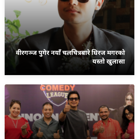
वीरगञ्ज पुगेर नयाँ चलचित्रबारे धिरज मगरको
यस्तो खुलासा