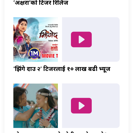
‘अक्षरा’को टिजर रिलिज
‘झिंगे दाउ २’ टिजरलाई १० लाख बढी भ्यूज