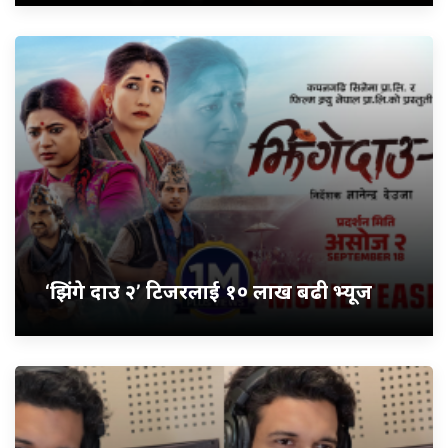
‘झिंगे दाउ २’ टिजरलाई १० लाख बढी भ्यूज