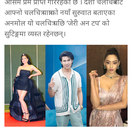
असिम प्रेम प्राप्त गरिरहेको छ । दशौ चलचित्रबाट
आफ्नो चलचित्र यात्राको नयाँ सुरुवात बताएका
अनमोल यो चलचित्र पछि ‘जेरी अन टप’ को
सुटिङ्गमा व्यस्त रहेनछन्।