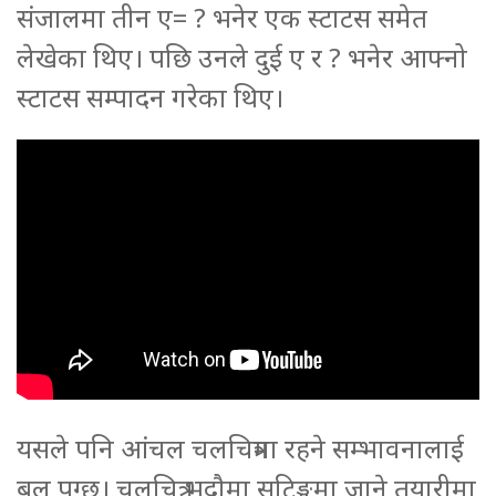
संजालमा तीन ए= ? भनेर एक स्टाटस समेत
लेखेका थिए। पछि उनले दुई ए र ? भनेर आफ्नो
स्टाटस सम्पादन गरेका थिए।
यसले पनि आंचल चलचित्रमा रहने सम्भावनालाई
बल पुग्छ। चलचित्र भदौमा सुटिङ्गमा जाने तयारीमा