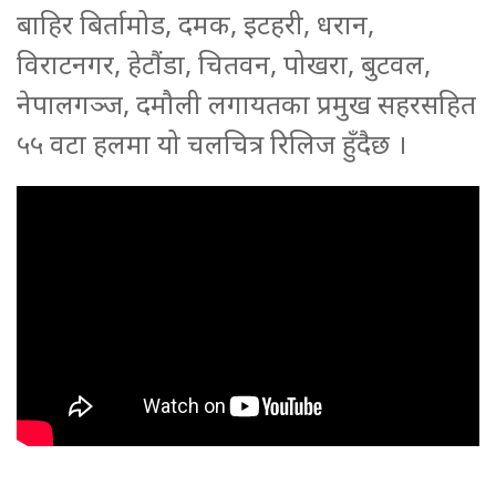
बाहिर बिर्तामोड, दमक, इटहरी, धरान,
विराटनगर, हेटौंडा, चितवन, पोखरा, बुटवल,
नेपालगञ्ज, दमौली लगायतका प्रमुख सहरसहित
५५ वटा हलमा यो चलचित्र रिलिज हुँदैछ ।