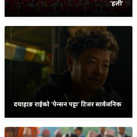
‘हली’
दयाहाङ राईको ‘पेन्सन पट्टा’ टिजर सार्वजनिक