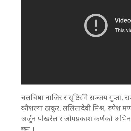
चलचित्रमा नाजिर र सृष्टिसँगै सञ्जय गुप्ता
कौशल्या ठाकुर, ललितादेवी मिश्र, रुपेश म
अर्जुन पोखरेल र ओमप्रकाश कर्णको अभिनय
छन् ।