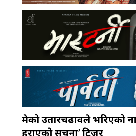
प्रेमको उतारचढावले भरिएको नाज
हराएको सूचना’ टिजर