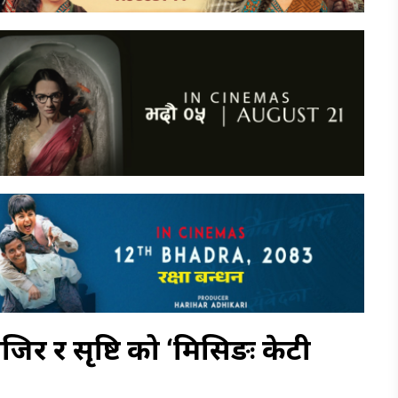
िर र सृष्टि को ‘मिसिङः केटी