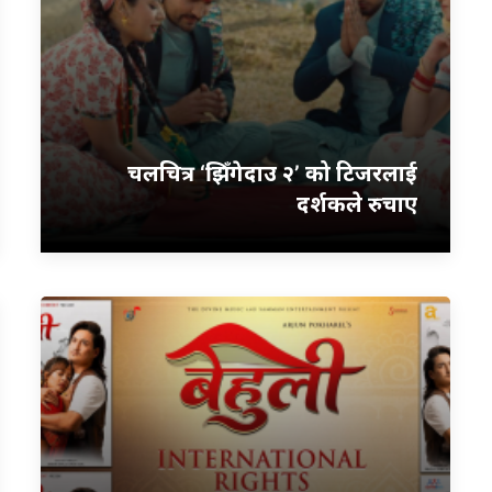
चलचित्र ‘झिँगेदाउ २’ को टिजरलाई
दर्शकले रुचाए