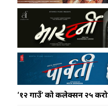
‘१२ गाउँ’ को कलेक्सन २५ करोड