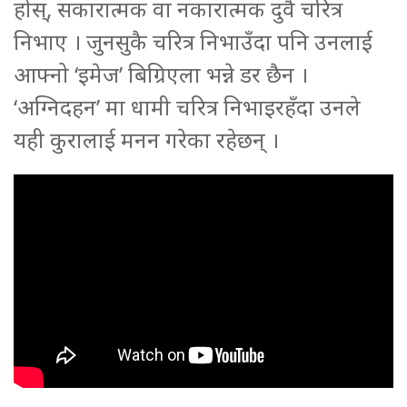
होस्, सकारात्मक वा नकारात्मक दुवै चरित्र
निभाए । जुनसुकै चरित्र निभाउँदा पनि उनलाई
आफ्नो ‘इमेज’ बिग्रिएला भन्ने डर छैन ।
‘अग्निदहन’ मा धामी चरित्र निभाइरहँदा उनले
यही कुरालाई मनन गरेका रहेछन् ।