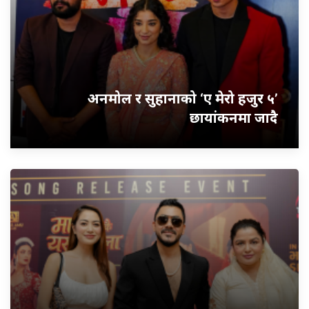
अनमोल र सुहानाको ‘ए मेरो हजुर ५’
छायांकनमा जादै