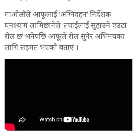
माओत्सेले आफूलाई ‘अग्निदहन’ निर्देशक
घनश्याम लामिछानेले ‘तपाईलाई सुहाउने एउटा
रोल छ’ भनेपछि आफूले रोल सुनेर अभिनयका
लागि सहमत भएको बताए ।