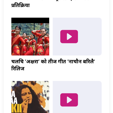
प्रतिक्रिया
चलचित्र ‘अक्षरा’ को तीज गीत ‘नाचौन बरिलै’
रिलिज