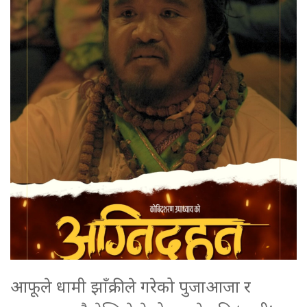
आफूले धामी झाँक्रीले गरेको पुजाआजा र