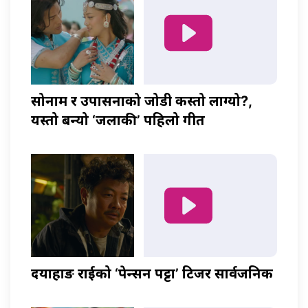
सोनाम र उपासनाको जोडी कस्तो लाग्यो?,
यस्तो बन्यो ‘जलाकी’ पहिलो गीत
दयाहाङ राईको ‘पेन्सन पट्टा’ टिजर सार्वजनिक