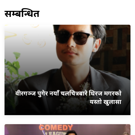
सम्बन्धित
वीरगञ्ज पुगेर नयाँ चलचित्रबारे धिरज मगरको
यस्तो खुलासा