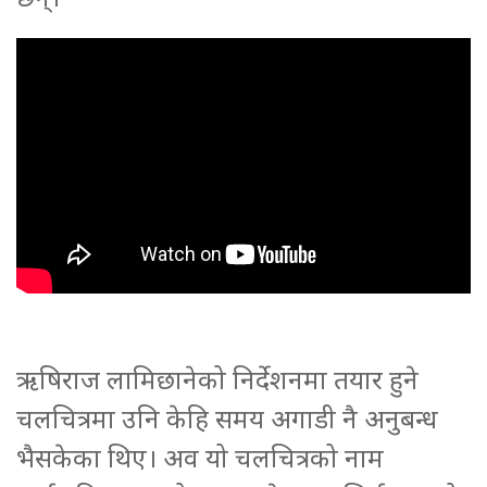
ऋषिराज लामिछानेको निर्देशनमा तयार हुने
चलचित्रमा उनि केहि समय अगाडी नै अनुबन्ध
भैसकेका थिए। अव यो चलचित्रको नाम