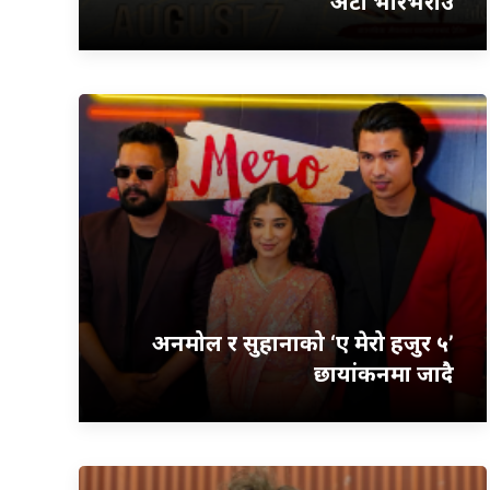
अटो भरिभराउ
अनमोल र सुहानाको ‘ए मेरो हजुर ५’
छायांकनमा जादै