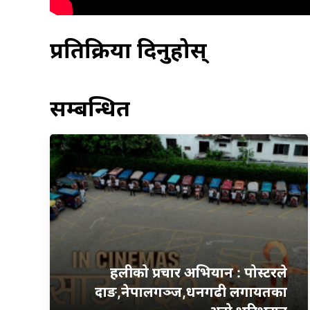
प्रतिक्रिया दिनुहोस्
सम्बन्धित
हलीको प्रचार अभियान : पोस्टरले
दाङ,नेपालगञ्ज,धनगढी लगायतका