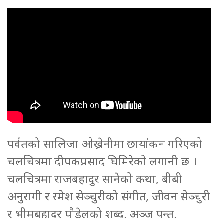
पर्वतको सालिजा ओख्रेनीमा छायांकन गरिएको
चलचित्रमा दीपकप्रसाद घिमिरेको लगानी छ ।
चलचित्रमा राजबहादुर सानेको कथा, बीबी
अनुरागी र रमेश सेञ्चुरीको संगीत, जीवन सेञ्चुरी
र भीमबहादुर पौडेलको शब्द, अञ्जु पन्त,