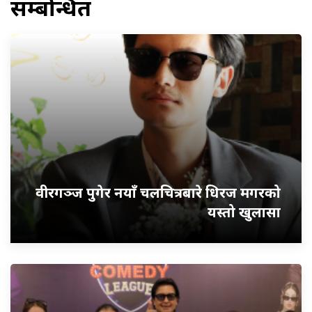
सम्बन्धित
वीरगञ्ज पुगेर नयाँ चलचित्रबारे धिरज मगरको
यस्तो खुलासा