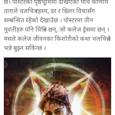
छ। पोस्टरको पृष्ठभूमिमा देखिएको पाँच कोणीय
ताराले चलचित्र रहस्य, डर र थ्रिलर विधासँग
सम्बन्धित रहेको देखाउँछ । पोस्टरमा तीन
युवतीहरु पनि चित्रित छन्, जो कलेज ड्रेसमा छन् ।
यसले कलेज जीवनका किशोरीको कथा चलचित्रले
भन्ने बुझ्न सकिन्छ ।