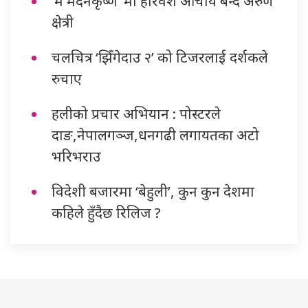
‘म मदनकृष्ण’ मा हरिवंश आचार्य बन्दै अरुण
क्षेत्री
चलचित्र ‘झिँगेदाउ २’ को टिजरलाई दर्शकले
रुचाए
हलीको प्रचार अभियान : पोस्टरले
दाङ,नेपालगञ्ज,धनगढी लगायतका अटो
भरिभराउ
विदेशी बजारमा ‘बेहुली’, कुन कुन देशमा
कहिले हुँदैछ रिलिज ?