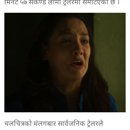
मिनेट ५७ सेकेण्ड लामो ट्रेलरमा समेटिएको छ ।
चलचित्रको मंलगबार सार्वजनिक ट्रेलरले