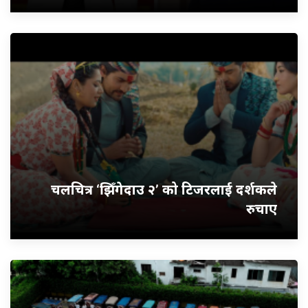
चलचित्र ‘झिँगेदाउ २’ को टिजरलाई दर्शकले
रुचाए