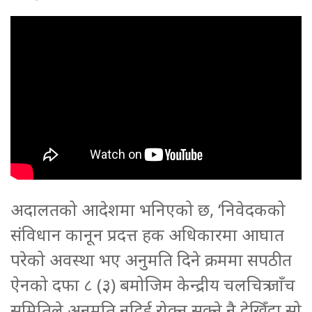
अदालतको आदेशमा भनिएको छ, ‘निवेदकको
संविधान कानून प्रदत्त हक अधिकारमा आघात
परेको अवस्था भए अनुमति दिने क्रममा सपठीत
ऐनको दफा ८ (३) बमोजिम केन्द्रीय चलचित्र जाँच
समितिले अनुमति नदिई रोक्न सक्ने नै देखिँदा सो