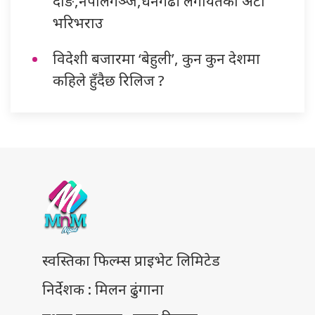
दाङ,नेपालगञ्ज,धनगढी लगायतका अटो
भरिभराउ
विदेशी बजारमा ‘बेहुली’, कुन कुन देशमा
कहिले हुँदैछ रिलिज ?
स्वस्तिका फिल्म्स प्राइभेट लिमिटेड
निर्देशक : मिलन ढुंगाना