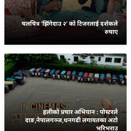
चलचित्र ‘झिँगेदाउ २’ को टिजरलाई दर्शकले
रुचाए
हलीको प्रचार अभियान : पोस्टरले
दाङ,नेपालगञ्ज,धनगढी लगायतका अटो
भरिभराउ