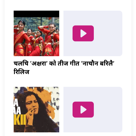
चलचित्र ‘अक्षरा’ को तीज गीत ‘नाचौन बरिलै’
रिलिज