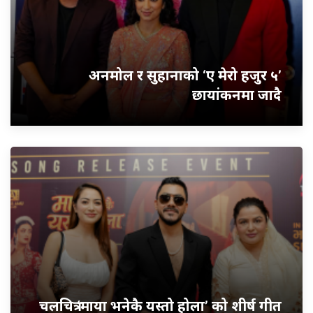
अनमोल र सुहानाको ‘ए मेरो हजुर ५’
छायांकनमा जादै
चलचित्र ‘माया भनेकै यस्तो होला’ को शीर्ष गीत