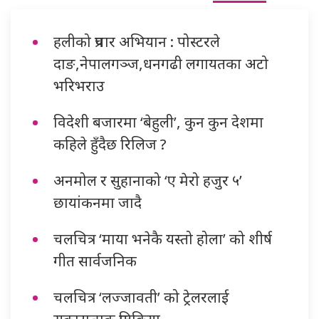
हलीको प्रचार अभियान : पोस्टरले
दाङ,नेपालगञ्ज,धनगढी लगायतका अटो
भरिभराउ
विदेशी बजारमा ‘बेहुली’, कुन कुन देशमा
कहिले हुँदैछ रिलिज ?
अनमोल र सुहानाको ‘ए मेरो हजुर ५’
छायांकनमा जादै
चलचित्र ‘माया भनेकै यस्तो होला’ को शीर्ष
गीत सार्वजनिक
चलचित्र ‘लज्जावती’ को ट्रेलरलाई
सकारात्मक प्रतिक्रिया