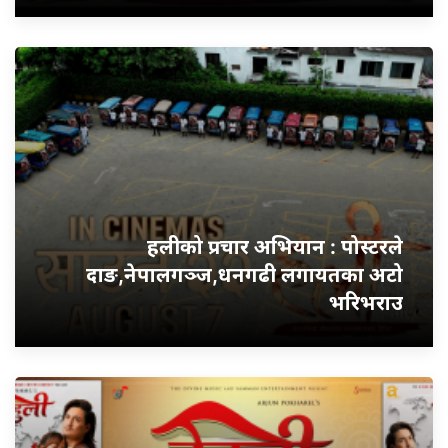
हलीको प्रचार अभियान : पोस्टरले
दाङ,नेपालगञ्ज,धनगढी लगायतका अटो
भरिभराउ