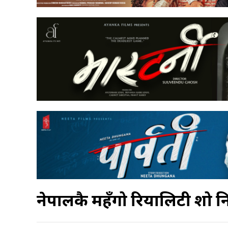
नेपालकै महँगो रियालिटी शो नि