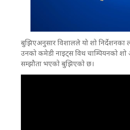
बुझिएअनुसार विशालले यो शो निर्देशनका 
उनको कमेडी नाइट्स विथ चाम्पियनको शो अम
सम्झौता भएको बुझिएको छ।