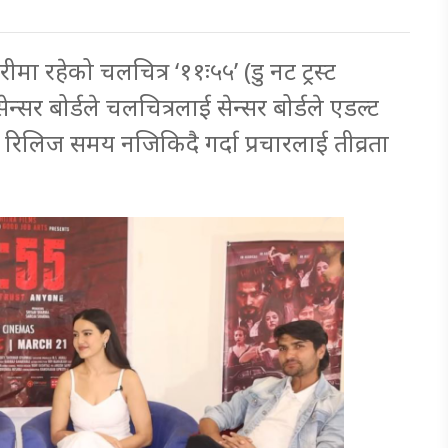
ारीमा रहेको चलचित्र ‘११ः५५’ (डु नट ट्रस्ट
न्सर बोर्डले चलचित्रलाई सेन्सर बोर्डले एडल्ट
िलिज समय नजिकिदै गर्दा प्रचारलाई तीव्रता