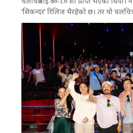
चलचित्रलाई ७०-८० शो प्राप्त भएको थियो
‘सिकन्दर’ रिलिज भैरहेको छ। तर यो चलचित्