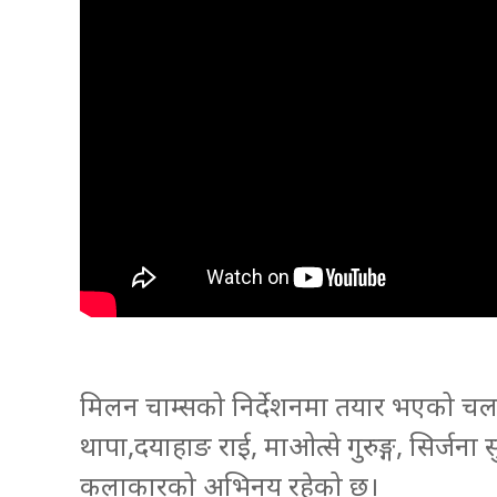
मिलन चाम्सको निर्देशनमा तयार भएको चलचित्
थापा,दयाहाङ राई, माओत्से गुरुङ्ग, सिर्जना
कलाकारको अभिनय रहेको छ।