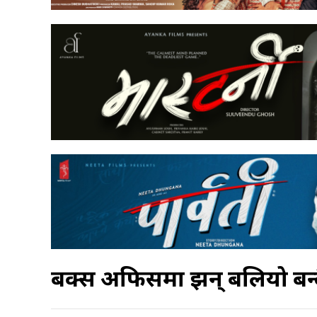
बक्स अफिसमा झन् बलियो बन्द