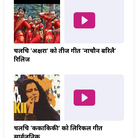
चलचित्र ‘अक्षरा’ को तीज गीत ‘नाचौन बरिलै’
रिलिज
चलचित्र ‘ककाकिकी’ को लिरिकल गीत
सार्वजनिक