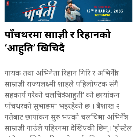
पाँचथरमा साम्राज्ञी र रिहानको
‘आहुति’ खिचिदै
गायक तथा अभिनेता रिहान गिरि र अभिनेत्री
साम्राज्ञी राज्यलक्ष्मी शाहले पहिलोपटक संगै
सहकार्य गरेको चलचित्र ‘आहुती’ को छायांकन
पाँचथरको सुभाङमा भइरहेको छ । बैशाख २
गतेबाट छायांकन सुरु भएको चलचित्रमा अभिनेत्री
साम्राज्ञी गाउंले पहिरनमा देखिएकी छिन्। ‘होस्टेल