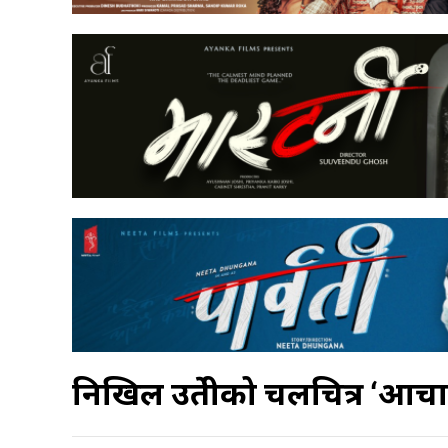
निखिल उप्रेतीको चलचित्र ‘आचार्य