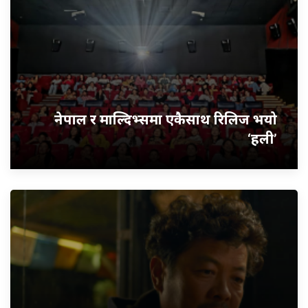
नेपाल र माल्दिभ्समा एकैसाथ रिलिज भयो
‘हली’