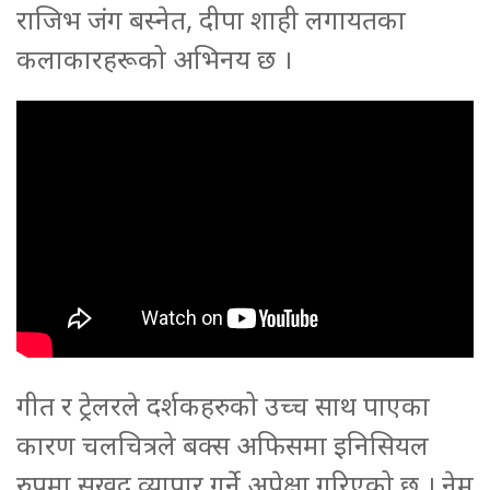
राजिभ जंग बस्नेत, दीपा शाही लगायतका
कलाकारहरूको अभिनय छ ।
गीत र ट्रेलरले दर्शकहरुको उच्च साथ पाएका
कारण चलचित्रले बक्स अफिसमा इनिसियल
रुपमा सुखद व्यापार गर्ने अपेक्षा गरिएको छ । नेम