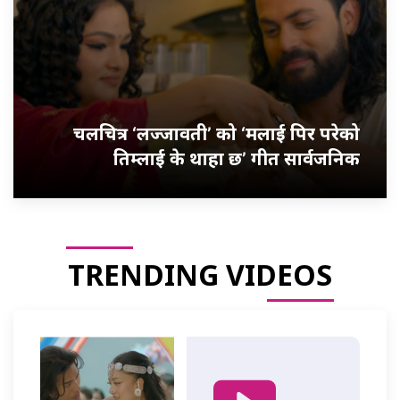
चलचित्र ‘लज्जावती’ को ‘मलाई पिर परेको
तिम्लाई के थाहा छ’ गीत सार्वजनिक
TRENDING VIDEOS