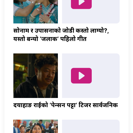
सोनाम र उपासनाको जोडी कस्तो लाग्यो?,
यस्तो बन्यो ‘जलाकी’ पहिलो गीत
दयाहाङ राईको ‘पेन्सन पट्टा’ टिजर सार्वजनिक