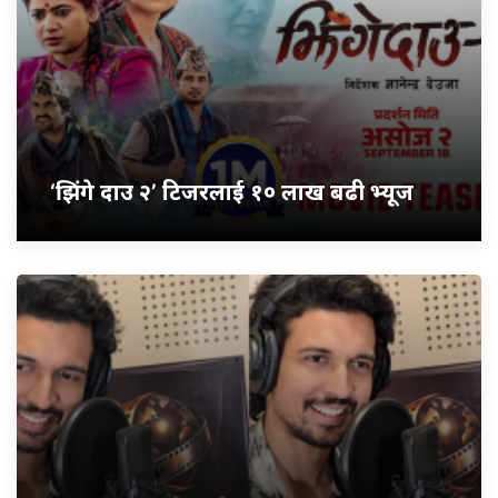
‘झिंगे दाउ २’ टिजरलाई १० लाख बढी भ्यूज