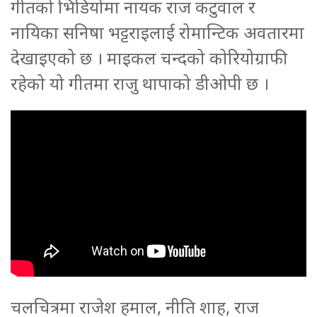
गीतको भिडियोमा नायक राज कटुवाल र
नायिका सनिषा भट्टराइलाई रोमान्टिक अवतारमा
देखाइएको छ । माइकल चन्दको कोरियोग्राफी
रहेको यो गीतमा राजु थापाको डीओपी छ ।
चलचित्रमा राजेश हमाल, नीति शाह, राज