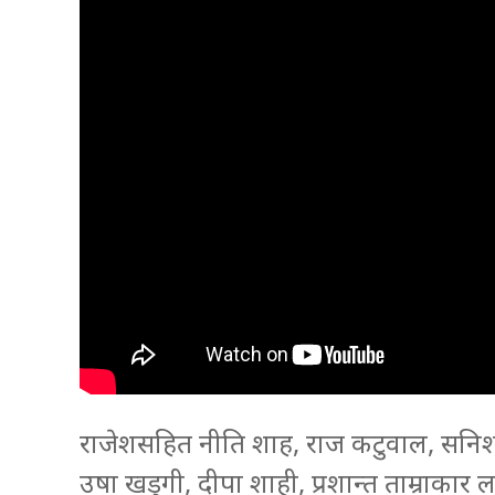
राजेशसहित नीति शाह, राज कटुवाल, सनिशा भ
उषा खड्गी, दीपा शाही, प्रशान्त ताम्राक