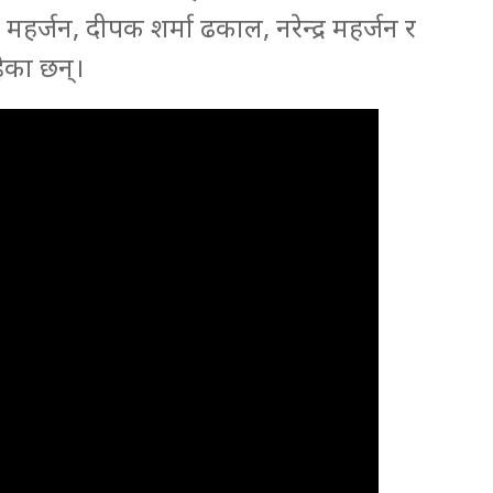
महर्जन, दीपक शर्मा ढकाल, नरेन्द्र महर्जन र
हेका छन्।