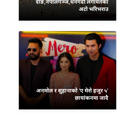
दाङ,नेपालगञ्ज,धनगढी लगायतका
अटो भरिभराउ
अनमोल र सुहानाको ‘ए मेरो हजुर ५’
छायांकनमा जादै