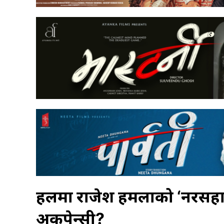
हलमा राजेश हमलाको ‘नरसिंह
अकुपेन्सी?