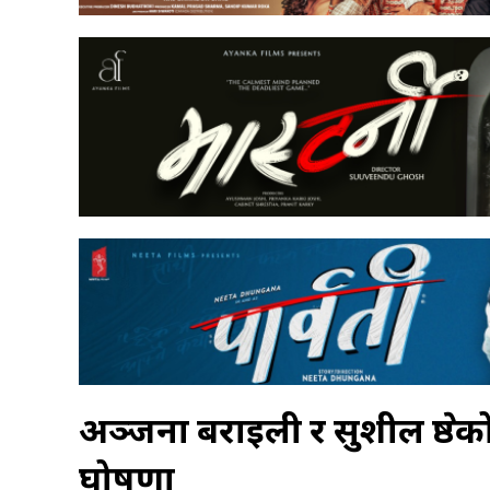
अञ्जना बराइली र सुशील श्रेष्ठक
घोषणा