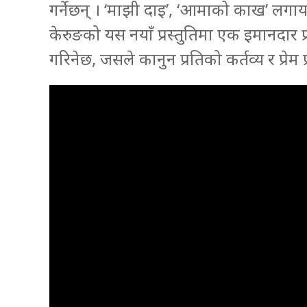
गर्नेछन् । ‘माझी दाइ’, ‘आमाको काख’ लगाय
केरुङको यस नयाँ प्रस्तुतिमा एक इमानदार प
गरिनेछ, जसले कानुन प्रतिको कर्तव्य र प्रेम प