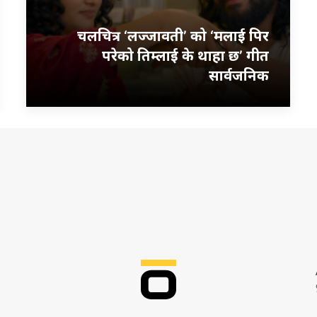
चलचित्र ‘लज्जावती’ को ‘मलाई पिर
परेको तिम्लाई के थाहा छ’ गीत
सार्वजनिक