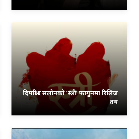
दिपाश्री र सलोनको ‘स्त्री’ फागुनमा रिलिज
तय