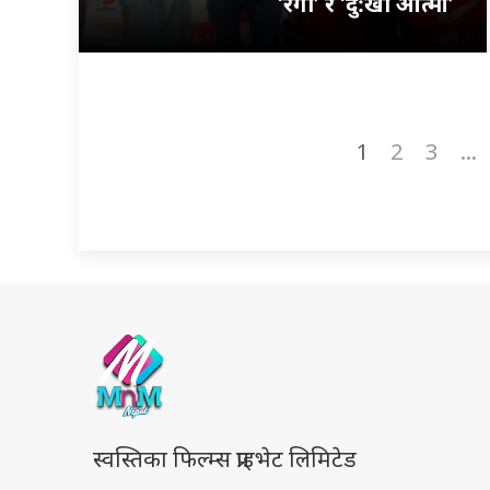
‘रंगी’ र ‘दु:खी आत्मा’
1
2
3
...
स्वस्तिका फिल्म्स प्राइभेट लिमिटेड