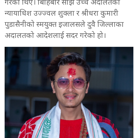
गरेका थिए। बिहिबार साँझ उच्च अदालतका
न्यायाधिश उज्ज्वल शुक्ला र श्रीधरा कुमारी
पुडासैनीको स्मयुक्त इजालसले दुवै जिल्लाका
अदालतको आदेशलाई सदर गरेको हो।