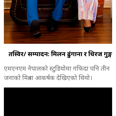
तस्विर/ सम्पादन: मिलन ढुंगाना र धिरज गुरुङ्ग
एमएनएम नेपालको स्टुडियोमा गफिदा पनि तीन
जनाको मित्रता आकर्षक देखिएको थियो।