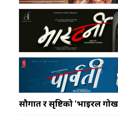
सौगात र सृष्टिको ‘भाइरल गोर्ख