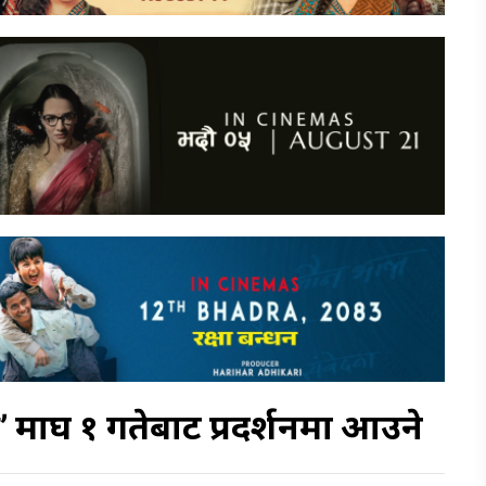
े’ माघ १ गतेबाट प्रदर्शनमा आउने