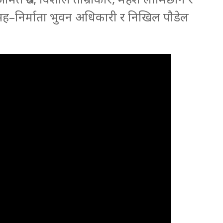
ा सह–निर्माता भुवन अधिकारी र निखिल पौडेल