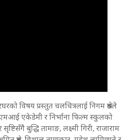
ो विषय प्रस्तुत चलचित्रलाई निगम श्रेष्ठले
जिएमआई एकेडेमी र निर्भाना फिल्म स्कुलको
ष्टिसँगै बुद्धि तामाङ, लक्ष्मी गिरी, राजाराम
श्रेष्ठ, विशाल ताम्राकार, महेश लामिछाने र