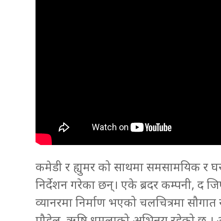
कमेडी र ह्युमर को साथमा समसामयिक र घरघरक
निर्देशन गरेका छन्। एके ब्रदर कम्पनी, द 
व्यानरमा निर्माण भएको चलचित्रमा सौगात र सृ
पौडेल, ऋषि धमलाको अभिनय रहेको छ । अमित 