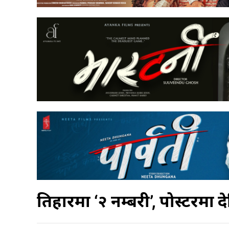
तिहारमा ‘२ नम्बरी’, पोस्टरम