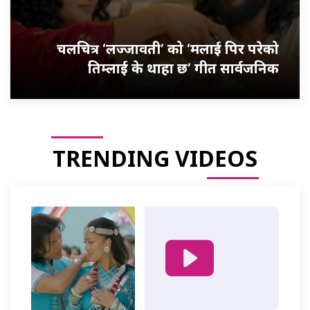
चलचित्र ‘लज्जावती’ को ‘मलाई पिर परेको
तिम्लाई के थाहा छ’ गीत सार्वजनिक
TRENDING VIDEOS