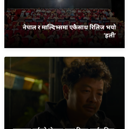
नेपाल र माल्दिभ्समा एकैसाथ रिलिज भयो
‘हली’