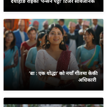
दयाहाङ राईको ‘पेन्सन पट्टा’ टिजर सार्वजनिक
‘बा : एक योद्धा’ को नयाँ गीतमा केकी
अधिकारी