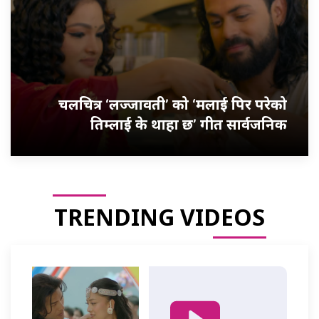
चलचित्र ‘लज्जावती’ को ‘मलाई पिर परेको
तिम्लाई के थाहा छ’ गीत सार्वजनिक
TRENDING VIDEOS