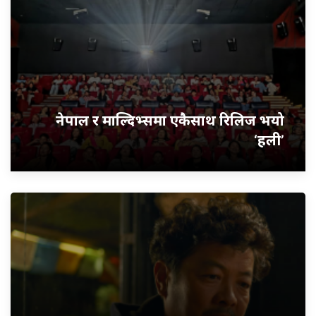
नेपाल र माल्दिभ्समा एकैसाथ रिलिज भयो
‘हली’