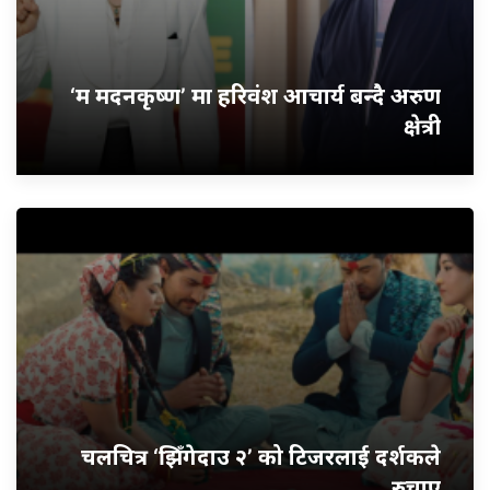
‘म मदनकृष्ण’ मा हरिवंश आचार्य बन्दै अरुण
क्षेत्री
चलचित्र ‘झिँगेदाउ २’ को टिजरलाई दर्शकले
रुचाए