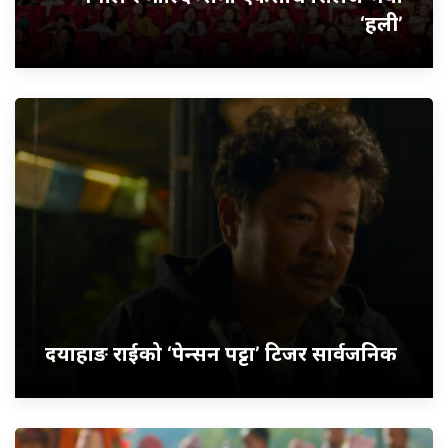
‘हली’
दयाहाङ राईको ‘पेन्सन पट्टा’ टिजर सार्वजनिक