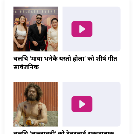
चलचित्र ‘माया भनेकै यस्तो होला’ को शीर्ष गीत
सार्वजनिक
चलचित्र ‘लज्जावती’ को ट्रेलरलाई सकारात्मक