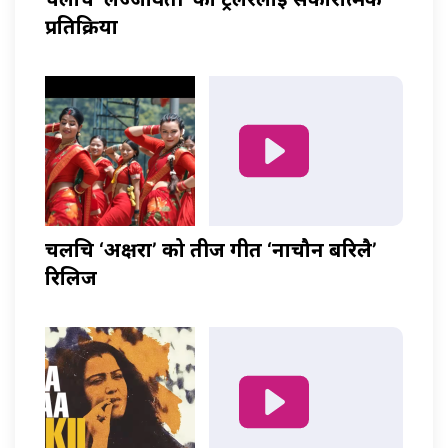
प्रतिक्रिया
चलचित्र ‘अक्षरा’ को तीज गीत ‘नाचौन बरिलै’
रिलिज